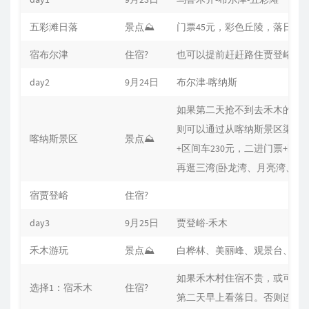
五彩滩日落
景点⛰
门票45元，彩色丘陵，落日
宿布尔津
住宿?
也可以提前赶赶路住贾登峪，
day2
9月24日
布尔津-喀纳斯
如果第二天抢不到去禾木的门
则可以通过从喀纳斯景区渠道
喀纳斯景区
景点⛰
+区间车230元，二进门票+区间
再逛三湾(卧龙湾、月亮湾、神
宿贾登峪
住宿?
day3
9月25日
贾登峪-禾木
禾木游玩
景点⛰
白桦林、美丽峰、观景台、看
如果禾木村住宿不贵，或可以
选择1：宿禾木
住宿?
第二天早上看落日。否则连夜