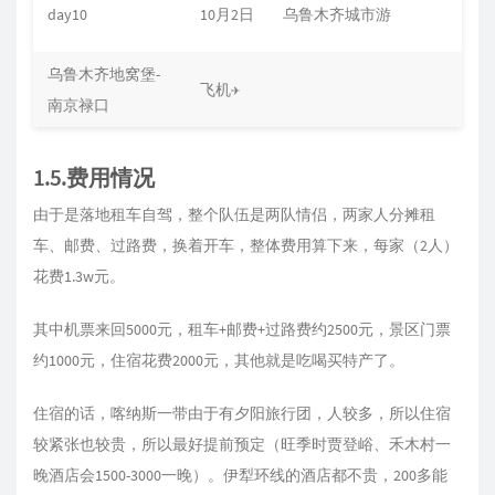
day10
10月2日
乌鲁木齐城市游
乌鲁木齐地窝堡-
飞机✈️
南京禄口
1.5.费用情况
由于是落地租车自驾，整个队伍是两队情侣，两家人分摊租
车、邮费、过路费，换着开车，整体费用算下来，每家（2人）
花费1.3w元。
其中机票来回5000元，租车+邮费+过路费约2500元，景区门票
约1000元，住宿花费2000元，其他就是吃喝买特产了。
住宿的话，喀纳斯一带由于有夕阳旅行团，人较多，所以住宿
较紧张也较贵，所以最好提前预定（旺季时贾登峪、禾木村一
晚酒店会1500-3000一晚）。伊犁环线的酒店都不贵，200多能