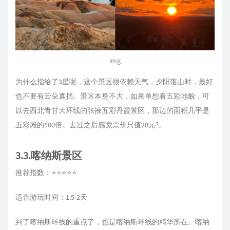
img
为什么指给了3星呢，这个景区很依赖天气，夕阳落山时，最好
也不要有云朵遮挡。景区本身不大，如果单想看五彩地貌，可
以去西北青甘大环线的张掖五彩丹霞景区，那边的面积几乎是
五彩滩的100倍。去过之后感觉票价只值20元?。
3.3.喀纳斯景区
推荐指数：⭐⭐⭐⭐⭐
适合游玩时间：1.5-2天
到了喀纳斯环线的重点了，也是喀纳斯环线的精华所在。喀纳