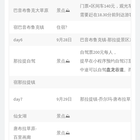
门票+区间车140元，观光车20
巴音布鲁克大草原
景点⛰
需要赶在18.30分前到达游客
宿巴音布鲁克镇
住宿?
day6
9月28日
巴音布鲁克镇-那拉提景区东门
自驾票200元每人，
那拉提自驾
景点⛰
提早在小程序预约自驾订票从
中途可以自驾
盘龙谷道
。而后
宿那拉提镇
day7
9月29日
那拉提镇-乔尔玛-唐布拉草原-
仙女湖
景点⛰
唐布拉草原-
景点⛰
百里画廊