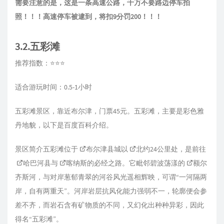
需要注意的是，这是一条高速公路，千万不要路边停车拍
照！！！高速停车被逮到，将扣9分罚200！！！
3.2.五彩滩
推荐指数：⭐⭐⭐
适合游玩时间：0.5-1小时
五彩滩景区，靠近布尔津，门票45元。五彩滩，主要是彩色雅
丹地貌，以下是百度百科介绍。
景区简介五彩滩位于
布尔津
县城以
北约
24公里处，是前往
哈巴河县
与
喀纳斯
的必经之路。它毗邻碧波荡漾的
额尔
齐斯河
，与对岸葱郁青翠的河谷风光遥相辉映，可谓“一河隔两
岸，自有两重天”。河岸岩层抗风化能力强弱不一，轮廓便会参
差不齐，而岩石含有矿物质的不同，又幻化出种种异彩，因此
得名“五彩滩”。