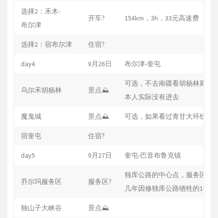
选择2：禾木-
开车?
154km，3h，33元高速费
布尔津
选择2：宿布尔津
住宿?
day4
9月26日
布尔津-奎屯
可选，不去南疆看胡杨林则可
乌尔禾胡杨林
景点⛰
本人实际没有进去
魔鬼城
景点⛰
可选，如果看过青甘大环线的
宿奎屯
住宿?
day5
9月27日
奎屯-巴音布鲁克镇
独库公路的中心点，服务区，
乔尔玛服务区
服务区?
几年因修独库公路牺牲的168
独山子大峡谷
景点⛰