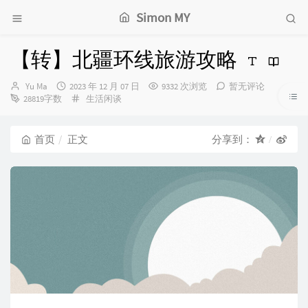
Simon MY
【转】北疆环线旅游攻略
博
发
Yu Ma
2023 年 12 月 07 日
9332 次浏览
暂无评论
主：
布
分
28819字数
生活闲谈
时
类：
间：
首页
正文
分享到：