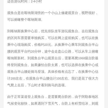
适合游玩时间：2-4小时
观鱼台是在喀纳斯湖旁的一个小山上修建观景台，视野很好，
可以俯瞰整个喀纳斯湖。
到喀纳斯换乘中心后，优先排队坐车游玩观鱼台。去往观鱼台
的区间车票需要单独购买，可以在网上提前购买，也可以在换
乘中心现场购买，价格约20元。从换乘中心乘车到观鱼台半山
腰的观景平台约20分钟，途中会走盘山公路，可以从车上俯瞰
喀纳斯新村。到观鱼台半山观景台后，需要再爬1068级台阶最
终登到观鱼台。如果嫌怕台阶太累，也可以选择在换乘中心或
观鱼台半山腰处骑马登顶。具体价格有点忘了，在换乘中心估
计200左右，在观鱼台半山腰估计100左右。我们是花了很大力
气爬上去后，下山时才看到骑马的选项。
由于正常渠道登上观鱼台，是需要爬台阶的，由于阿勒泰地区
气候变化较快，如果遇到下雪天气，台阶上有积雪结冰，则观