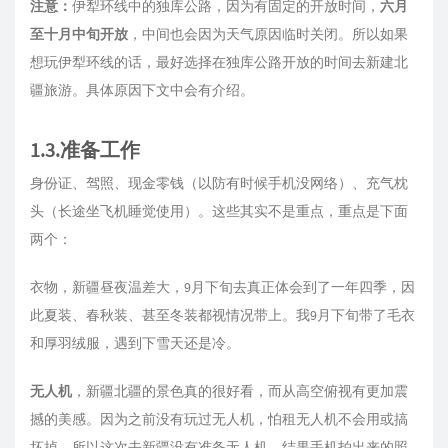
注意：
伊犁环线中的独库公路，因为有固定的开放时间，
六月
至十月中旬开放
，中间也会因为天气原因临时关闭。所以如果
想玩伊犁环线的话，最好选择在独库公路开放的时间去新建北
疆旅游。具体原因下文中会有介绍。
1.3.准备工作
身份证、驾照、现金零钱（以防有时候手机没网络）、充气枕
头（长途坐飞机睡觉使用）。这些其实不是重点，重点是下面
两个：
衣物，新疆昼夜温差大，9月下旬去真正体会到了一年四季，因
此夏装、春秋装、甚至冬装都视情况带上。我9月下旬带了毛衣
和厚羽绒服，遇到下雪天还是冷。
无人机
，新疆北疆的景色真的很好看，而从高空俯视有更加震
撼的美感。因为之前没有玩过无人机，怕租无人机不会用或搞
坏掉，所以这次去新疆没有准备无人机。结果手机拍出来的照