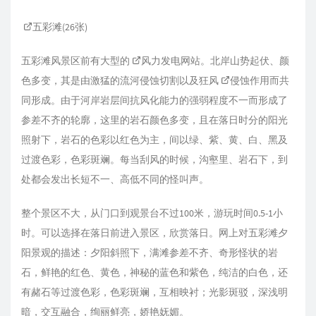
五彩滩(26张)
五彩滩风景区前有大型的
风力发电
网站。北岸山势起伏、颜
色多变，其是由激猛的流河侵蚀切割以及狂风
侵蚀作用
而共
同形成。由于河岸岩层间抗风化能力的强弱程度不一而形成了
参差不齐的轮廓，这里的岩石颜色多变，且在落日时分的阳光
照射下，岩石的色彩以红色为主，间以绿、紫、黄、白、黑及
过渡色彩，色彩斑斓。每当刮风的时候，沟壑里、岩石下，到
处都会发出长短不一、高低不同的怪叫声。
整个景区不大，从门口到观景台不过100米，游玩时间0.5-1小
时。可以选择在落日前进入景区，欣赏落日。网上对五彩滩夕
阳景观的描述：夕阳斜照下，满滩参差不齐、奇形怪状的岩
石，鲜艳的红色、黄色，神秘的蓝色和紫色，纯洁的白色，还
有赭石等过渡色彩，色彩斑斓，互相映衬；光影斑驳，深浅明
暗，交互融合，绚丽鲜亮，娇艳妩媚。