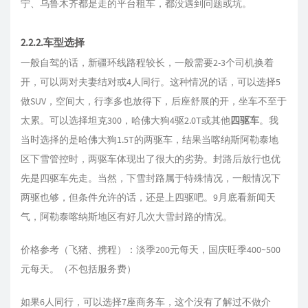
宁、乌鲁木齐都是走的平台租车，都没遇到问题或坑。
2.2.2.车型选择
一般自驾的话，新疆环线路程较长，一般需要2-3个司机换着
开，可以两对夫妻结对或4人同行。这种情况的话，可以选择5
做SUV，空间大，行李多也放得下，后座舒展的开，坐车不至于
太累。可以选择坦克300，哈佛大狗4驱2.0T或其他
四驱车
。我
当时选择的是哈佛大狗1.5T的两驱车，结果当喀纳斯阿勒泰地
区下雪管控时，两驱车体现出了很大的劣势。封路后放行也优
先是四驱车先走。当然，下雪封路属于特殊情况，一般情况下
两驱也够，但条件允许的话，还是上四驱吧。9月底看新闻天
气，阿勒泰喀纳斯地区有好几次大雪封路的情况。
价格参考（飞猪、携程）：淡季200元每天，国庆旺季400~500
元每天。（不包括服务费）
如果6人同行，可以选择7座商务车，这个没有了解过不做介