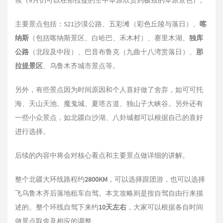
候（9月仍可以在那拉提的空中草原欣赏到极致的草原景色）。
主要景点包括：S21沙漠公路、五彩滩（彩色丘陵与落日）、
喀
纳斯
（包括喀纳斯景区、白哈巴、禾木村）、赛里木湖、
独库
公路
（北段及中段）、巴音布鲁克（九曲十八湾赏落日）、
那
拉提景区
、乌鲁木齐城市景点等。
另外，有些景点因为时间原因和个人喜好做了舍弃，如可可托
海、天山天池、魔鬼城、夏塔古道、独山子大峡谷。另外还有
一些小众景点，如北疆白沙湖、八卦城都可以根据自己的喜好
进行选择。
后续的内容中将会对核心看点和主要景点做详细的讲解。
整个北疆大环线路程约
2800KM
，可以选择跟团游，也可以选择
飞乌鲁木齐后落地租车自驾。本文攻略则是按自驾自由行来描
述的。整个环线自驾下来约
10天左右
，大家可以根据各自时间
做景点取舍及相应的调整。