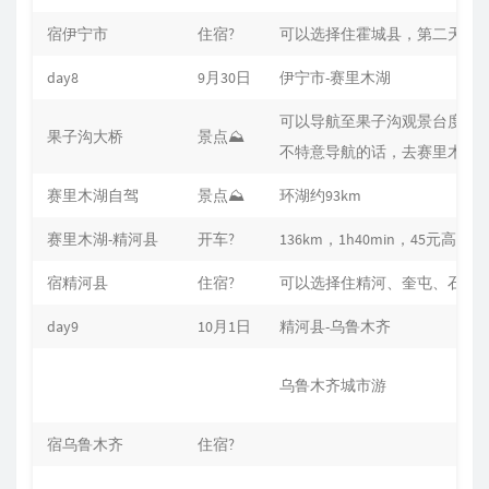
宿伊宁市
住宿?
可以选择住霍城县，第二天去
day8
9月30日
伊宁市-赛里木湖
可以导航至果子沟观景台度假
果子沟大桥
景点⛰
不特意导航的话，去赛里木湖
赛里木湖自驾
景点⛰
环湖约93km
赛里木湖-精河县
开车?
136km，1h40min，45元高速费
宿精河县
住宿?
可以选择住精河、奎屯、石河
day9
10月1日
精河县-乌鲁木齐
乌鲁木齐城市游
宿乌鲁木齐
住宿?