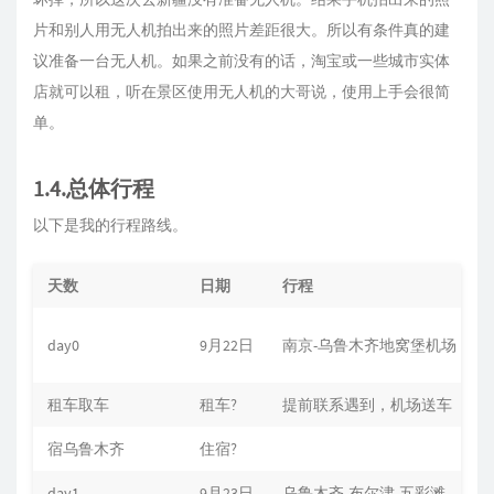
片和别人用无人机拍出来的照片差距很大。所以有条件真的建
议准备一台无人机。如果之前没有的话，淘宝或一些城市实体
店就可以租，听在景区使用无人机的大哥说，使用上手会很简
单。
1.4.总体行程
以下是我的行程路线。
天数
日期
行程
day0
9月22日
南京-乌鲁木齐地窝堡机场
租车取车
租车?
提前联系遇到，机场送车
宿乌鲁木齐
住宿?
day1
9月23日
乌鲁木齐-布尔津-五彩滩